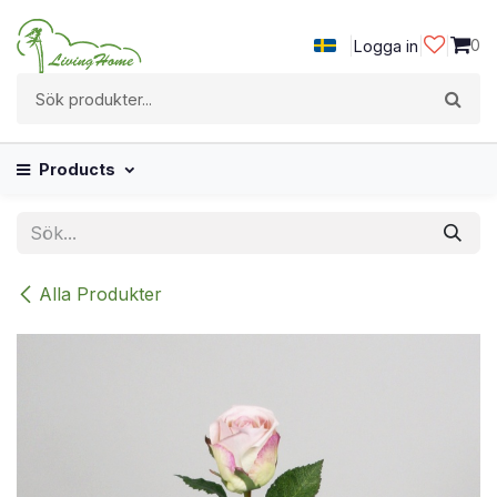
Hoppa till innehåll
|
|
|
0
Logga in
Products
Alla Produkter