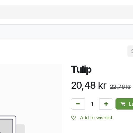
Tulip
20,48
kr
22,76
kr
Lä
Add to wishlist