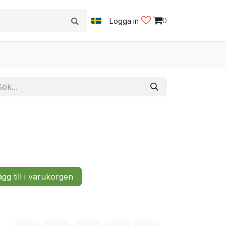
|
|
|
0
Logga in
gg till i varukorgen