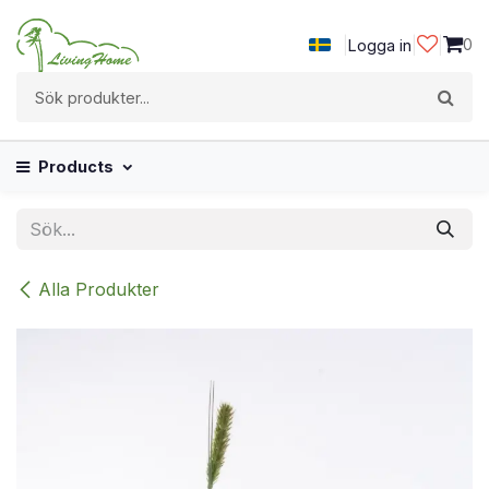
Hoppa till innehåll
|
|
|
0
Logga in
Products
Alla Produkter