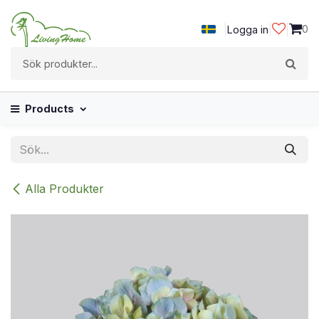
Hoppa till innehåll
|
|
|
0
Logga in
Products
Alla Produkter