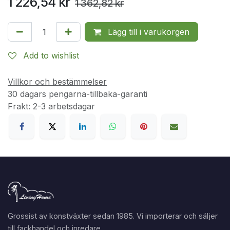
1 226,54
kr
1 362,82
kr
Lägg till i varukorgen
Add to wishlist
Villkor och bestämmelser
30 dagars pengarna-tillbaka-garanti
Frakt: 2-3 arbetsdagar
Grossist av konstväxter sedan 1985. Vi importerar och säljer
till fackhandel och inredare.