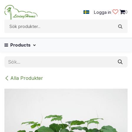
Hoppa till innehåll
|
|
|
0
Logga in
Products
Alla Produkter