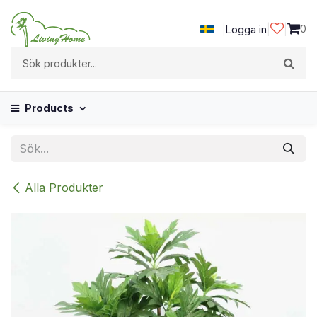
Hoppa till innehåll
|
|
|
0
Logga in
Products
Alla Produkter