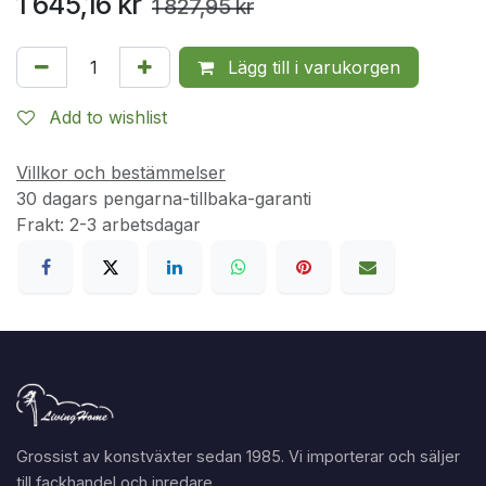
1 645,16
kr
1 827,95
kr
Lägg till i varukorgen
Add to wishlist
Villkor och bestämmelser
30 dagars pengarna-tillbaka-garanti
Frakt: 2-3 arbetsdagar
Grossist av konstväxter sedan 1985. Vi importerar och säljer
till fackhandel och inredare.